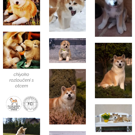
chiyoko
rozloučení s
otcem